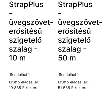
StrapPlus
StrapPlus
-
-
üvegszövet-
üvegszövet-
erősítésű
erősítésű
szigetelő
szigetelő
szalag -
szalag -
10 m
50 m
Rendelhető
Rendelhető
Bruttó eladási ár:
Bruttó eladási ár:
10 835 Ft/tekercs
51 586 Ft/tekercs