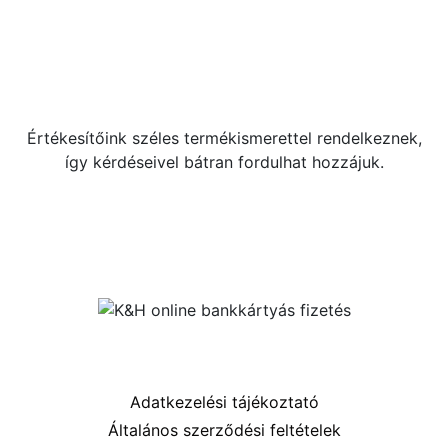
Kérdése van?
+36 70 533 3000
webshop [kukac] gras.hu
Értékesítőink széles termékismerettel rendelkeznek,
így kérdéseivel bátran fordulhat hozzájuk.
Közösségi oldalaink
Információk
Adatkezelési tájékoztató
Általános szerződési feltételek