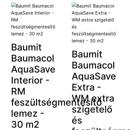
Baumit
Baumit
Baumacol
Baumacol
AquaSave
AquaSave
Interior -
Extra -
RM
WM extra
feszültségmentesítő
szigetelő
lemez -
és
30 m2