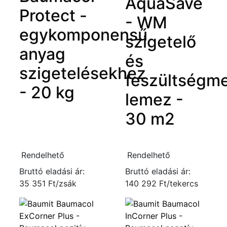
AquaSave
Protect -
- WM
egykomponensű
szigetelő
anyag
és
szigetelésekhez
feszültségme
- 20 kg
lemez -
30 m2
Rendelhető
Rendelhető
Bruttó eladási ár:
Bruttó eladási ár:
35 351 Ft/zsák
140 292 Ft/tekercs