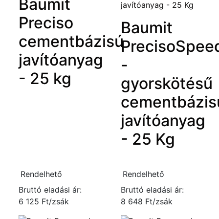
Baumit
Preciso
Baumit
cementbázisú
PrecisoSpee
javítóanyag
-
- 25 kg
gyorskötésű
cementbázis
javítóanyag
- 25 Kg
Rendelhető
Rendelhető
Bruttó eladási ár:
Bruttó eladási ár:
6 125 Ft/zsák
8 648 Ft/zsák