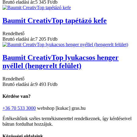
Bruttó eladási ár:
5 345 Ft/db
Baumit CreativTop tapétázó kefe
Rendelhető
Bruttó eladási ár:
7 205 Ft/db
Baumit CreativTop lyukacsos henger
nyéllel (hengerelt felület)
Rendelhető
Bruttó eladási ár:
9 493 Ft/db
Kérdése van?
+36 70 533 3000
webshop [kukac] gras.hu
Értékesítőink széles termékismerettel rendelkeznek, így kérdéseivel
bátran fordulhat hozzájuk.
Közösségi oldalaink