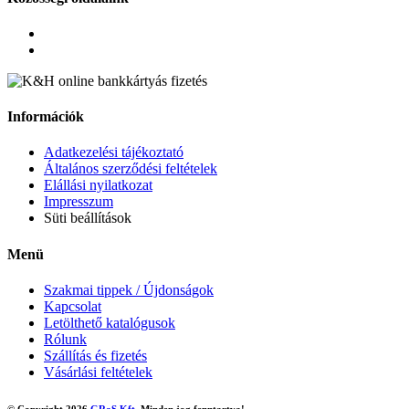
Információk
Adatkezelési tájékoztató
Általános szerződési feltételek
Elállási nyilatkozat
Impresszum
Süti beállítások
Menü
Szakmai tippek / Újdonságok
Kapcsolat
Letölthető katalógusok
Rólunk
Szállítás és fizetés
Vásárlási feltételek
© Copyright 2026
GRaS Kft.
Minden jog fenntartva!