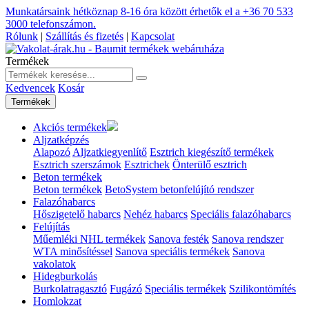
Munkatársaink hétköznap 8-16 óra között érhetők el a
+36 70 533
3000
telefonszámon.
Rólunk
|
Szállítás és fizetés
|
Kapcsolat
Termékek
Kedvencek
Kosár
Termékek
Akciós termékek
Aljzatképzés
Alapozó
Aljzatkiegyenlítő
Esztrich kiegészítő termékek
Esztrich szerszámok
Esztrichek
Önterülő esztrich
Beton termékek
Beton termékek
BetoSystem betonfelújító rendszer
Falazóhabarcs
Hőszigetelő habarcs
Nehéz habarcs
Speciális falazóhabarcs
Felújítás
Műemléki NHL termékek
Sanova festék
Sanova rendszer
WTA minősítéssel
Sanova speciális termékek
Sanova
vakolatok
Hidegburkolás
Burkolatragasztó
Fugázó
Speciális termékek
Szilikontömítés
Homlokzat