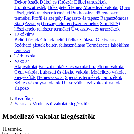
Dekor festék
Dűbel és fúrószár
Dűbel tartozékok
Homlokzatfesték
Hőszigetelő lemez
Modellező vakolat
Open
hőszigetelő rendszer termékei
Pro hőszigetelő rendszer
termékei
Profil és szegély
Ragasztó és tapasz
Ragasztótárcsa
Star (Ásványi) hőszigetelő rendszer termékei
Star (EPS)
hőszigetelő rendszer termékei
Üvegszövet és tartozékok
Lakóklíma
Beltéri festék
Glettek beltéri felhasználásra
Glettvakolat
Szórható glettek beltéri felhasználásra
Természetes lakóklíma
rendszer
Térburkolat
Vakolat
Alapvakolat
Falazat előkészítés vakoláshoz
Finom vakolat
Gépi vakolat
Lábazati és díszítő vakolat
Modellező vakolat
kiegészítők
Nemesvakolat
Speciális termékek, tartozékok
Színes vékonyvakolatok
Univerzális kézi vakolat
Vakolat
alapozó
Kezdőlap
Vakolat
/
Modellező vakolat kiegészítők
Modellező vakolat kiegészítők
11 termék.