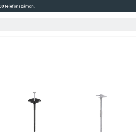
00
telefonszámon.