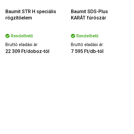
Baumit STR H speciális
Baumit SDS-Plus
rögzítőelem
KARÁT fúrószár
Rendelhető
Rendelhető
Bruttó eladási ár:
Bruttó eladási ár:
22 309 Ft/doboz-tól
7 595 Ft/db-tól