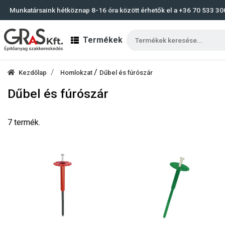
Munkatársaink hétköznap 8-16 óra között érhetők el a
+36 70 533 30
Termékek
/
Kezdőlap
Homlokzat
Dűbel és fúrószár
Dűbel és fúrószár
7 termék.