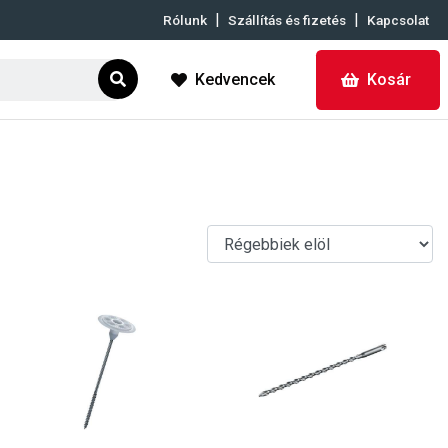
|
|
Rólunk
Szállítás és fizetés
Kapcsolat
Kedvencek
Kosár