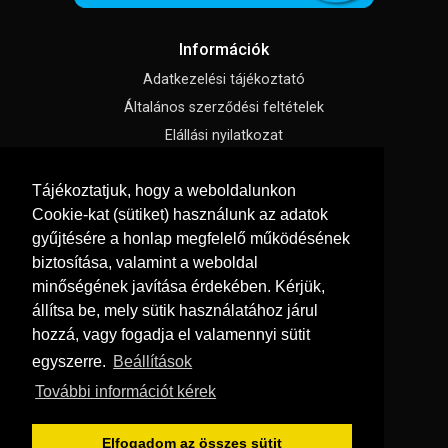
Információk
Adatkezelési tájékoztató
Általános szerződési feltételek
Elállási nyilatkozat
Impresszum
Tájékoztatjuk, hogy a weboldalunkon
Süti beállítások
Cookie-kat (sütiket) használunk az adatok
gyűjtésére a honlap megfelelő működésének
Menü
biztosítása, valamint a weboldal
Szakmai tippek / Újdonságok
minőségének javítása érdekében. Kérjük,
állítsa be, mely sütik használatához járul
Kapcsolat
hozzá, vagy fogadja el valamennyi sütit
Letölthető katalógusok
egyszerre.
Beállítások
Rólunk
További információt kérek
Szállítás és fizetés
Vásárlási feltételek
Elfogadom az összes sütit