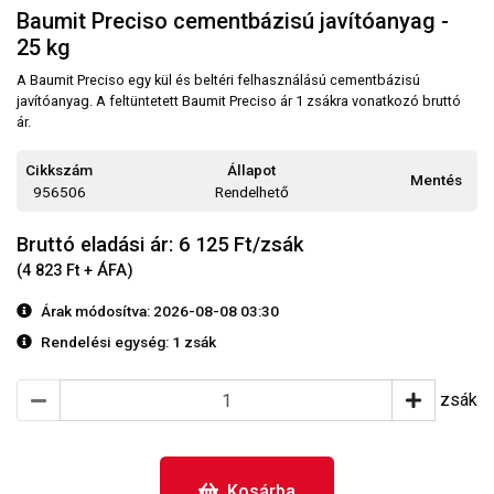
Baumit Preciso cementbázisú javítóanyag -
25 kg
A Baumit Preciso egy kül és beltéri felhasználású cementbázisú
javítóanyag. A feltüntetett Baumit Preciso ár 1 zsákra vonatkozó bruttó
ár.
Cikkszám
Állapot
Mentés
956506
Rendelhető
Bruttó eladási ár: 6 125
Ft/zsák
(4 823 Ft + ÁFA)
Árak módosítva: 2026-08-08 03:30
Rendelési egység:
1 zsák
zsák
Kosárba