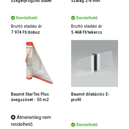
szegélyrögzítő dübel
szalag 2-6 mm
Rendelhető
Rendelhető
Bruttó eladási ár:
Bruttó eladási ár:
7 974 Ft/doboz
5 468 Ft/tekercs
Baumit StarTex Plus
Baumit dilatációs E-
üvegszövet - 55 m2
profil
Átmenetileg nem
rendelhető
Rendelhető