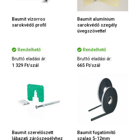
Baumit vízorros
Baumit alumínium
sarokvédő profil
sarokvédő szegély
üvegszövettel
Rendelhető
Rendelhető
Bruttó eladási ár:
Bruttó eladási ár:
1 329 Ft/szál
665 Ft/szál
Baumit szerelőszett
Baumit fugatömítő
lábazati zárószegélyhez
szalag 5-12mm