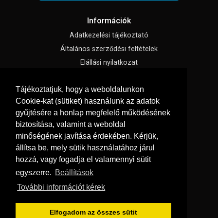
Információk
Adatkezelési tájékoztató
Általános szerződési feltételek
Elállási nyilatkozat
Impresszum
Tájékoztatjuk, hogy a weboldalunkon
Süti beállítások
Cookie-kat (sütiket) használunk az adatok
gyűjtésére a honlap megfelelő működésének
Menü
biztosítása, valamint a weboldal
Szakmai tippek / Újdonságok
minőségének javítása érdekében. Kérjük,
állítsa be, mely sütik használatához járul
Kapcsolat
hozzá, vagy fogadja el valamennyi sütit
Letölthető katalógusok
egyszerre.
Beállítások
Rólunk
További információt kérek
Szállítás és fizetés
Vásárlási feltételek
Elfogadom az összes sütit