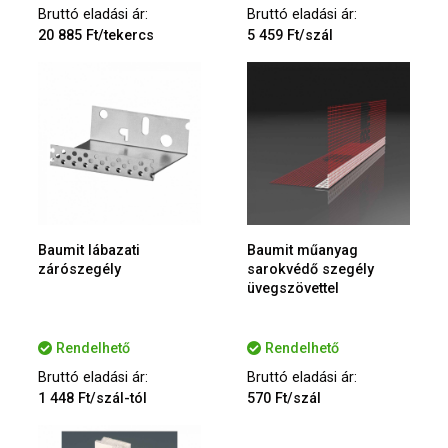
Bruttó eladási ár:
Bruttó eladási ár:
20 885 Ft/tekercs
5 459 Ft/szál
Baumit lábazati
Baumit műanyag
zárószegély
sarokvédő szegély
üvegszövettel
Rendelhető
Rendelhető
Bruttó eladási ár:
Bruttó eladási ár:
1 448 Ft/szál-tól
570 Ft/szál