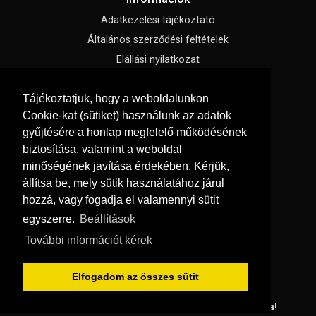
Adatkezelési tájékoztató
Általános szerződési feltételek
Elállási nyilatkozat
Impresszum
Tájékoztatjuk, hogy a weboldalunkon
Süti beállítások
Cookie-kat (sütiket) használunk az adatok
gyűjtésére a honlap megfelelő működésének
Menü
biztosítása, valamint a weboldal
Szakmai tippek / Újdonságok
minőségének javítása érdekében. Kérjük,
állítsa be, mely sütik használatához járul
Kapcsolat
hozzá, vagy fogadja el valamennyi sütit
Letölthető katalógusok
egyszerre.
Beállítások
Rólunk
További információt kérek
Szállítás és fizetés
Vásárlási feltételek
Elfogadom az összes sütit
© Copyright 2026
GRaS Kft.
Minden jog fenntartva!