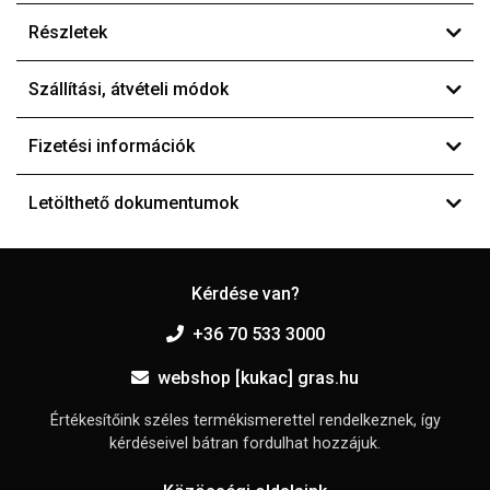
Részletek
Szállítási, átvételi módok
Fizetési információk
Letölthető dokumentumok
Kérdése van?
+36 70 533 3000
webshop [kukac] gras.hu
Értékesítőink széles termékismerettel rendelkeznek, így
kérdéseivel bátran fordulhat hozzájuk.