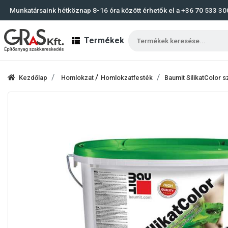
Munkatársaink hétköznap 8-16 óra között érhetők el a
+36 70 533 30
Termékek
/
Kezdőlap
Homlokzat
Homlokzatfesték
Baumit SilikatColor sz