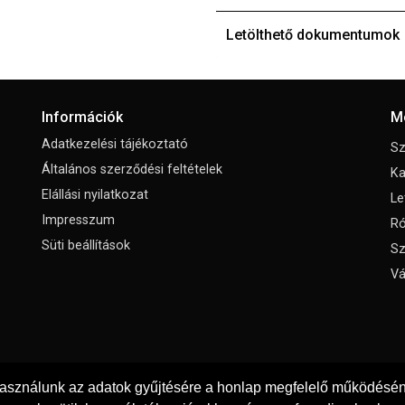
Letölthető dokumentumok
Információk
M
Adatkezelési tájékoztató
Sz
Általános szerződési feltételek
Ka
Elállási nyilatkozat
Le
Impresszum
Ró
Süti beállítások
Sz
Vá
használunk az adatok gyűjtésére a honlap megfelelő működéséne