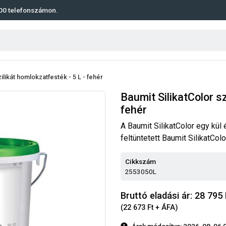
00
telefonszámon.
ilikát homlokzatfesték - 5 L - fehér
Baumit SilikatColor sz
fehér
A Baumit SilikatColor egy kül 
feltüntetett Baumit SilikatColo
Cikkszám
2553050L
Bruttó eladási ár: 28 795
(22 673 Ft + ÁFA)