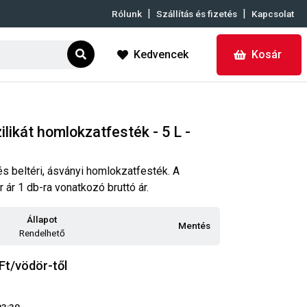
|
|
Rólunk
Szállítás és fizetés
Kapcsolat
Kedvencek
Kosár
ilikát homlokzatfesték - 5 L -
és beltéri, ásványi homlokzatfesték. A
r ár 1 db-ra vonatkozó bruttó ár.
Állapot
Mentés
Rendelhető
Ft/vödör-től