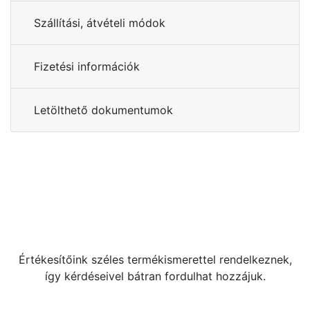
Szállítási, átvételi módok
Fizetési információk
Letölthető dokumentumok
Kérdése van?
+36 70 533 3000
webshop [kukac] gras.hu
Értékesítőink széles termékismerettel rendelkeznek,
így kérdéseivel bátran fordulhat hozzájuk.