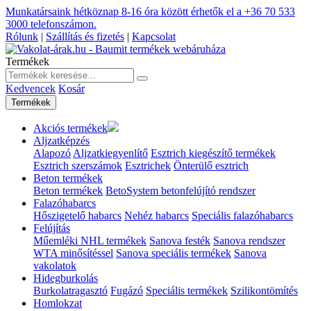
Munkatársaink hétköznap 8-16 óra között érhetők el a
+36 70 533
3000
telefonszámon.
Rólunk
|
Szállítás és fizetés
|
Kapcsolat
Termékek
Kedvencek
Kosár
Termékek
Akciós termékek
Aljzatképzés
Alapozó
Aljzatkiegyenlítő
Esztrich kiegészítő termékek
Esztrich szerszámok
Esztrichek
Önterülő esztrich
Beton termékek
Beton termékek
BetoSystem betonfelújító rendszer
Falazóhabarcs
Hőszigetelő habarcs
Nehéz habarcs
Speciális falazóhabarcs
Felújítás
Műemléki NHL termékek
Sanova festék
Sanova rendszer
WTA minősítéssel
Sanova speciális termékek
Sanova
vakolatok
Hidegburkolás
Burkolatragasztó
Fugázó
Speciális termékek
Szilikontömítés
Homlokzat