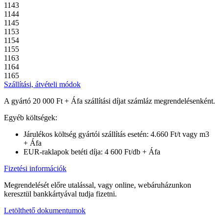
1143
1144
1145
1153
1154
1155
1163
1164
1165
Szállítási, átvételi módok
A gyártó 20 000 Ft + Áfa szállítási díjat számláz megrendelésenként.
Egyéb költségek:
Járulékos költség gyártói szállítás esetén: 4.660 Ft/t vagy m3
+ Áfa
EUR-raklapok betéti díja: 4 600 Ft/db + Áfa
Fizetési információk
Megrendelését előre utalással, vagy online, webáruházunkon
keresztül bankkártyával tudja fizetni.
Letölthető dokumentumok