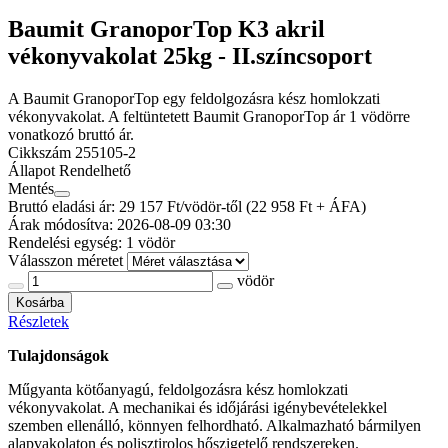
Baumit GranoporTop K3 akril
vékonyvakolat 25kg - II.színcsoport
A Baumit GranoporTop egy feldolgozásra kész homlokzati
vékonyvakolat. A feltüntetett Baumit GranoporTop ár 1 vödörre
vonatkozó bruttó ár.
Cikkszám
255105-2
Állapot
Rendelhető
Mentés
Bruttó eladási ár: 29 157
Ft/vödör-től
(22 958 Ft + ÁFA)
Árak módosítva: 2026-08-09 03:30
Rendelési egység:
1 vödör
Válasszon méretet
vödör
Kosárba
Részletek
Tulajdonságok
Műgyanta kötőanyagú, feldolgozásra kész homlokzati
vékonyvakolat. A mechanikai és időjárási igénybevételekkel
szemben ellenálló, könnyen felhordható. Alkalmazható bármilyen
alapvakolaton és polisztirolos hőszigetelő rendszereken.