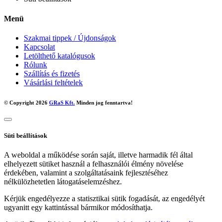
Menü
Szakmai tippek / Újdonságok
Kapcsolat
Letölthető katalógusok
Rólunk
Szállítás és fizetés
Vásárlási feltételek
© Copyright 2026
GRaS Kft.
Minden jog fenntartva!
Süti beállítások
A weboldal a működése során saját, illetve harmadik fél által
elhelyezett sütiket használ a felhasználói élmény növelése
érdekében, valamint a szolgáltatásaink fejlesztéséhez
nélkülözhetetlen látogatáselemzéshez.
Kérjük engedélyezze a statisztikai sütik fogadását, az engedélyét
ugyanitt egy kattintással bármikor módosíthatja.