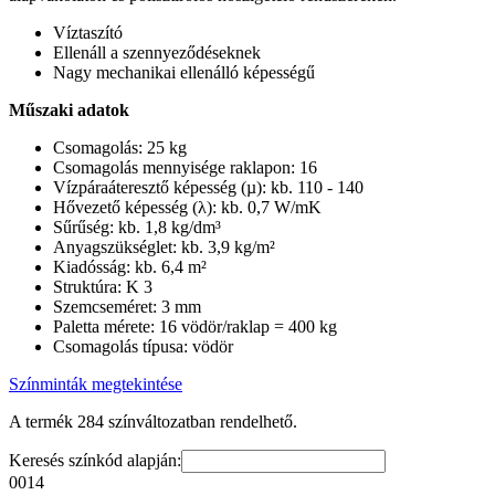
Víztaszító
Ellenáll a szennyeződéseknek
Nagy mechanikai ellenálló képességű
Műszaki adatok
Csomagolás: 25 kg
Csomagolás mennyisége raklapon: 16
Vízpáraáteresztő képesség (µ): kb. 110 - 140
Hővezető képesség (λ): kb. 0,7 W/mK
Sűrűség: kb. 1,8 kg/dm³
Anyagszükséglet: kb. 3,9 kg/m²
Kiadósság: kb. 6,4 m²
Struktúra: K 3
Szemcseméret: 3 mm
Paletta mérete: 16 vödör/raklap = 400 kg
Csomagolás típusa: vödör
Színminták megtekintése
A termék 284 színváltozatban rendelhető.
Keresés színkód alapján:
0014