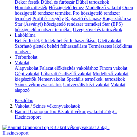
Dekor festék
Dűbel és fúrószár
Dűbel tartozékok
Homlokzatfesték
Hőszigetelő lemez
Modellező vakolat
Open
hőszigetelő rendszer termékei
Pro hőszigetelő rendszer
termékei
Profil és szegély
Ragasztó és tapasz
Ragasztótárcsa
Star (Ásványi) hőszigetelő rendszer termékei
Star (EPS)
hőszigetelő rendszer termékei
Üvegszövet és tartozékok
Lakóklíma
Beltéri festék
Glettek beltéri felhasználásra
Glettvakolat
Szórható glettek beltéri felhasználásra
Természetes lakóklíma
rendszer
Térburkolat
Vakolat
Alapvakolat
Falazat előkészítés vakoláshoz
Finom vakolat
Gépi vakolat
Lábazati és díszítő vakolat
Modellező vakolat
kiegészítők
Nemesvakolat
Speciális termékek, tartozékok
Színes vékonyvakolatok
Univerzális kézi vakolat
Vakolat
alapozó
Kezdőlap
Vakolat
/
Színes vékonyvakolatok
Baumit GranoporTop K3 akril vékonyvakolat 25kg -
II.színcsoport