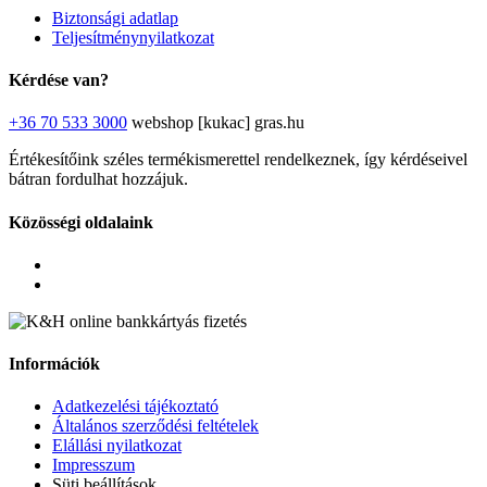
Biztonsági adatlap
Teljesítménynyilatkozat
Kérdése van?
+36 70 533 3000
webshop [kukac] gras.hu
Értékesítőink széles termékismerettel rendelkeznek, így kérdéseivel
bátran fordulhat hozzájuk.
Közösségi oldalaink
Információk
Adatkezelési tájékoztató
Általános szerződési feltételek
Elállási nyilatkozat
Impresszum
Süti beállítások