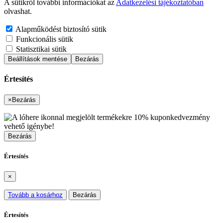
A sütikről további információkat az
Adatkezelési tájékoztatóban
olvashat.
Alapműködést biztosító sütik
Funkcionális sütik
Statisztikai sütik
Beállítások mentése
Bezárás
Értesítés
×
Bezárás
Bezárás
Értesítés
×
Tovább a kosárhoz
Bezárás
Értesítés