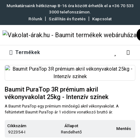
Munkatársaink hétköznap 8-16 óra között érhetők el a
+36 70 533
3000
telefonszámon.
|
|
Rólunk
Szállítás és fizetés
Kapcsolat
Termékek
Baumit PuraTop 3R prémium akril
vékonyvakolat 25kg - Intenzív színek
A Baumit PuraTop egy prémium minőségű akril vékonyvakolat. A
feltüntetett Baumit PuraTop ár 1 vödörre vonatkozó bruttó ár.
Cikkszám
Állapot
Mentés
922354-I
Rendelhető