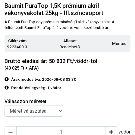
Baumit PuraTop 1,5K prémium akril
vékonyvakolat 25kg - III.színcsoport
A Baumit PuraTop egy prémium minőségű akril vékonyvakolat. A
feltüntetett Baumit PuraTop ár 1 vödörre vonatkozó bruttó ár.
Cikkszám
Állapot
Mentés
9223400-3
Rendelhető
Bruttó eladási ár: 50 832
Ft/vödör-től
(40 025 Ft + ÁFA)
Árak módosítva: 2026-08-08 03:30
Rendelési egység:
1 vödör
Válasszon méretet
vödör