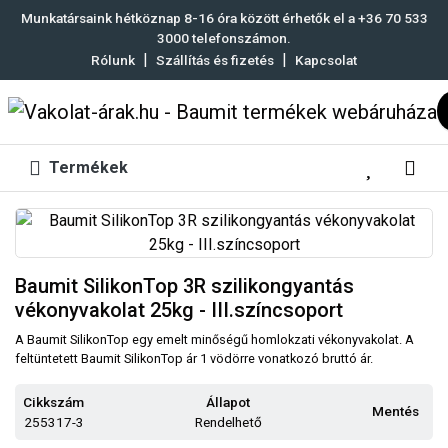
Munkatársaink hétköznap 8-16 óra között érhetők el a
+36 70 533
3000
telefonszámon.
|
|
Rólunk
Szállítás és fizetés
Kapcsolat
Termékek
Baumit SilikonTop 3R szilikongyantás
vékonyvakolat 25kg - III.színcsoport
A Baumit SilikonTop egy emelt minőségű homlokzati vékonyvakolat. A
feltüntetett Baumit SilikonTop ár 1 vödörre vonatkozó bruttó ár.
Cikkszám
Állapot
Mentés
255317-3
Rendelhető