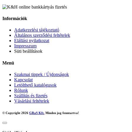
Információk
Adatkezelési tájékoztató
Általános szerződési feltételek
Elállási nyilatkozat
Impresszum
Süti beállítások
Menü
Szakmai tippek / Újdonságok
Kapcsolat
Letölthető katalógusok
Rólunk
Szállítás és fizetés
Vásárlási feltételek
© Copyright 2026
GRaS Kft.
Minden jog fenntartva!