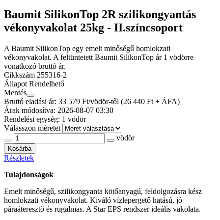
Baumit SilikonTop 2R szilikongyantás
vékonyvakolat 25kg - II.színcsoport
A Baumit SilikonTop egy emelt minőségű homlokzati
vékonyvakolat. A feltüntetett Baumit SilikonTop ár 1 vödörre
vonatkozó bruttó ár.
Cikkszám
255316-2
Állapot
Rendelhető
Mentés
Bruttó eladási ár: 33 579
Ft/vödör-től
(26 440 Ft + ÁFA)
Árak módosítva: 2026-08-07 03:30
Rendelési egység:
1 vödör
Válasszon méretet
vödör
Kosárba
Részletek
Tulajdonságok
Emelt minőségű, szilikongyanta kötőanyagú, feldolgozásra kész
homlokzati vékonyvakolat. Kiváló vízlepergető hatású, jó
páraáteresztő és rugalmas. A Star EPS rendszer ideális vakolata.