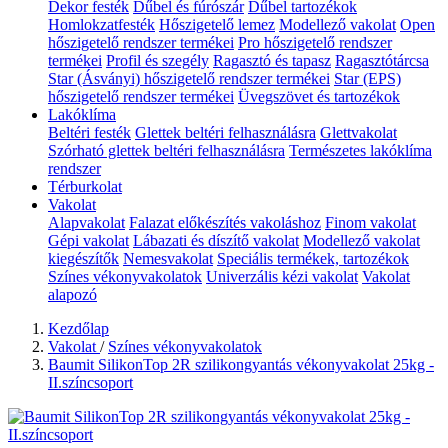
Dekor festék
Dűbel és fúrószár
Dűbel tartozékok
Homlokzatfesték
Hőszigetelő lemez
Modellező vakolat
Open
hőszigetelő rendszer termékei
Pro hőszigetelő rendszer
termékei
Profil és szegély
Ragasztó és tapasz
Ragasztótárcsa
Star (Ásványi) hőszigetelő rendszer termékei
Star (EPS)
hőszigetelő rendszer termékei
Üvegszövet és tartozékok
Lakóklíma
Beltéri festék
Glettek beltéri felhasználásra
Glettvakolat
Szórható glettek beltéri felhasználásra
Természetes lakóklíma
rendszer
Térburkolat
Vakolat
Alapvakolat
Falazat előkészítés vakoláshoz
Finom vakolat
Gépi vakolat
Lábazati és díszítő vakolat
Modellező vakolat
kiegészítők
Nemesvakolat
Speciális termékek, tartozékok
Színes vékonyvakolatok
Univerzális kézi vakolat
Vakolat
alapozó
Kezdőlap
Vakolat
/
Színes vékonyvakolatok
Baumit SilikonTop 2R szilikongyantás vékonyvakolat 25kg -
II.színcsoport