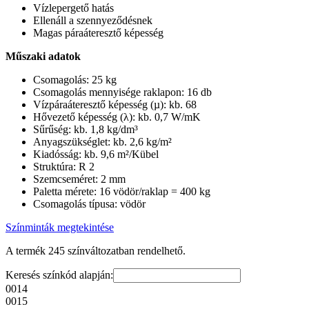
Vízlepergető hatás
Ellenáll a szennyeződésnek
Magas páraáteresztő képesség
Műszaki adatok
Csomagolás: 25 kg
Csomagolás mennyisége raklapon: 16 db
Vízpáraáteresztő képesség (µ): kb. 68
Hővezető képesség (λ): kb. 0,7 W/mK
Sűrűség: kb. 1,8 kg/dm³
Anyagszükséglet: kb. 2,6 kg/m²
Kiadósság: kb. 9,6 m²/Kübel
Struktúra: R 2
Szemcseméret: 2 mm
Paletta mérete: 16 vödör/raklap = 400 kg
Csomagolás típusa: vödör
Színminták megtekintése
A termék 245 színváltozatban rendelhető.
Keresés színkód alapján:
0014
0015