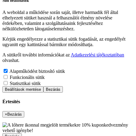
Süti beállítások
A weboldal a működése során saját, illetve harmadik fél által
elhelyezett sütiket használ a felhasználói élmény növelése
érdekében, valamint a szolgáltatásaink fejlesztéséhez
nélkülözhetetlen látogatáselemzéshez.
Kérjük engedélyezze a statisztikai sütik fogadását, az engedélyét
ugyanitt egy kattintással bármikor módosíthatja.
A sütikről további információkat az
Adatkezelési tájékoztatóban
olvashat.
Alapműködést biztosító sütik
Funkcionális sütik
Statisztikai sütik
Beállítások mentése
Bezárás
Értesítés
×
Bezárás