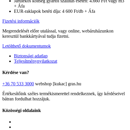
Járulékos költség gyártói szállítás esetén: 4.660 Ft/t vagy m3
+ Áfa
EUR-raklapok betéti díja: 4 600 Ft/db + Áfa
Fizetési információk
Megrendelését előre utalással, vagy online, webáruházunkon
keresztül bankkártyával tudja fizetni.
Letölthető dokumentumok
Biztonsági adatlap
Teljesítménynyilatkozat
Kérdése van?
+36 70 533 3000
webshop [kukac] gras.hu
Értékesítőink széles termékismerettel rendelkeznek, így kérdéseivel
bátran fordulhat hozzájuk.
Közösségi oldalaink