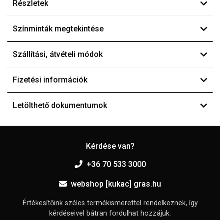
Részletek
Színminták megtekintése
Szállítási, átvételi módok
Fizetési információk
Letölthető dokumentumok
Kérdése van?
+36 70 533 3000
webshop [kukac] gras.hu
Értékesítőink széles termékismerettel rendelkeznek, így
kérdéseivel bátran fordulhat hozzájuk.