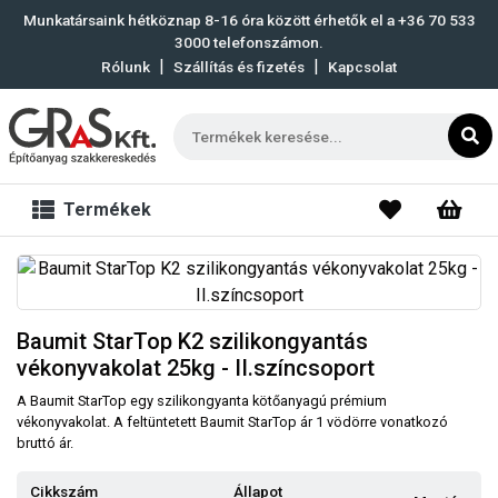
Munkatársaink hétköznap 8-16 óra között érhetők el a
+36 70 533
3000
telefonszámon.
|
|
Rólunk
Szállítás és fizetés
Kapcsolat
Termékek
Baumit StarTop K2 szilikongyantás
vékonyvakolat 25kg - II.színcsoport
A Baumit StarTop egy szilikongyanta kötőanyagú prémium
vékonyvakolat. A feltüntetett Baumit StarTop ár 1 vödörre vonatkozó
bruttó ár.
Cikkszám
Állapot