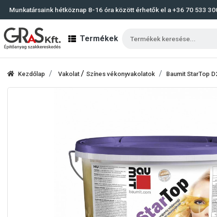
Munkatársaink hétköznap 8-16 óra között érhetők el a
+36 70 533 30
Termékek
/
Kezdőlap
Vakolat
Színes vékonyvakolatok
Baumit StarTop D2