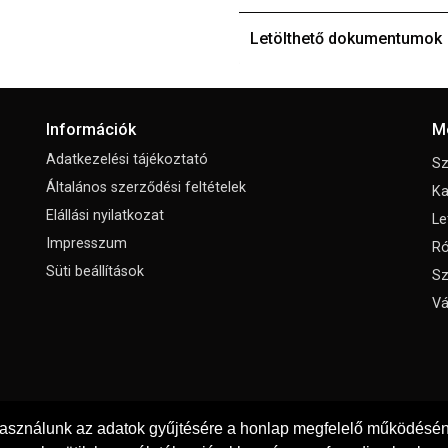
Letölthető dokumentumok
Információk
M
Adatkezelési tájékoztató
Sz
Általános szerződési feltételek
Ka
Elállási nyilatkozat
Le
Impresszum
Ró
Süti beállítások
Sz
Vá
használunk az adatok gyűjtésére a honlap megfelelő működéséne