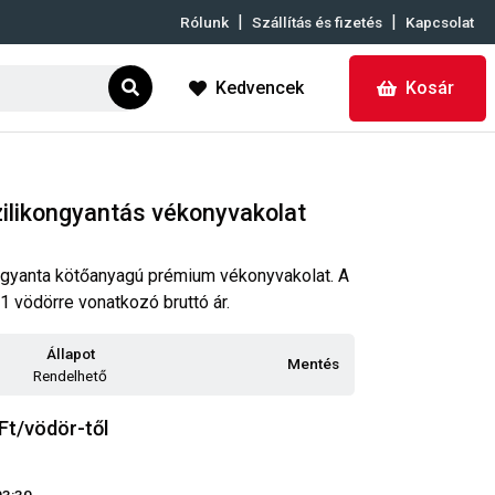
|
|
Rólunk
Szállítás és fizetés
Kapcsolat
Kedvencek
Kosár
ilikongyantás vékonyvakolat
ngyanta kötőanyagú prémium vékonyvakolat. A
 1 vödörre vonatkozó bruttó ár.
Állapot
Mentés
Rendelhető
Ft/vödör-től