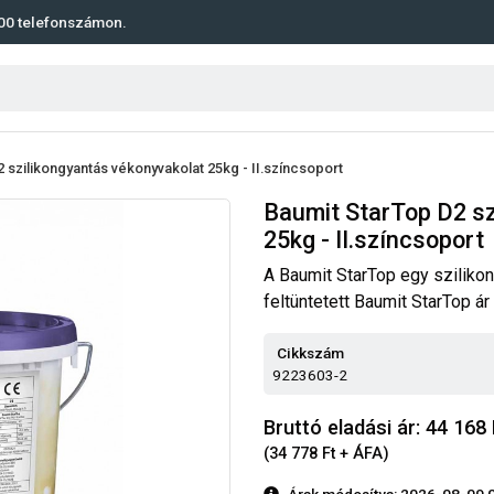
00
telefonszámon.
 szilikongyantás vékonyvakolat 25kg - II.színcsoport
Baumit StarTop D2 sz
25kg - II.színcsoport
A Baumit StarTop egy sziliko
feltüntetett Baumit StarTop ár
Cikkszám
9223603-2
Bruttó eladási ár: 44 168
(34 778 Ft + ÁFA)