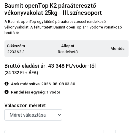
Baumit openTop K2 páraáteresztő
vékonyvakolat 25kg - III.színcsoport
A Baumit openTop egy kitűnő páraáteresztéssel rendelkező
vékonyvakolat. A feltüntetett Baumit openTop ár 1 vödörre vonatkozó
bruttó ár.
Cikkszám
Állapot
Mentés
223362-3
Rendelhető
Bruttó eladási ár: 43 348
Ft/vödör-től
(34 132 Ft + ÁFA)
Árak módosítva: 2026-08-08 03:30
Rendelési egység:
1 vödör
Válasszon méretet