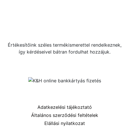
Kérdése van?
+36 70 533 3000
webshop [kukac] gras.hu
Értékesítőink széles termékismerettel rendelkeznek,
így kérdéseivel bátran fordulhat hozzájuk.
Közösségi oldalaink
Információk
Adatkezelési tájékoztató
Általános szerződési feltételek
Elállási nyilatkozat