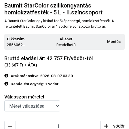
Baumit StarColor szilikongyantás
homlokzatfesték - 5 L - II.színcsoport
A Baumit StarColor egy kitűnő fedőképességű, homlokzatfesték. A
feltüntetett Baumit StarColor ár 1 vödörre vonatkozó bruttó ár.
Cikkszám
Állapot
Mentés
2556062L
Rendelhető
Bruttó eladási ár: 42 757
Ft/vödör-től
(33 667 Ft + ÁFA)
Árak módosítva: 2026-08-07 03:30
Rendelési egység:
1 vödör
Válasszon méretet
vödör