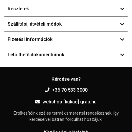
Részletek
Szállítási, átvételi módok
Fizetési információk
Letölthető dokumentumok
Kérdése van?
+36 70 533 3000
webshop [kukac] gras.hu
Értékesítőink széles termékismerettel rendelkeznek, így
kérdéseivel bátran fordulhat hozzájuk.