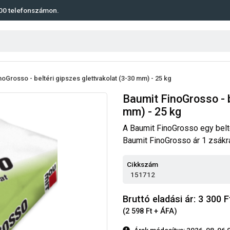
00
telefonszámon.
noGrosso - beltéri gipszes glettvakolat (3-30 mm) - 25 kg
Baumit FinoGrosso - b
mm) - 25 kg
A Baumit FinoGrosso egy belté
Baumit FinoGrosso ár 1 zsákra
Cikkszám
151712
Bruttó eladási ár: 3 300
F
(2 598 Ft + ÁFA)