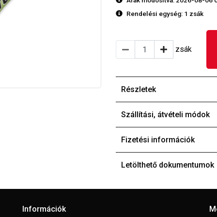
Árak módosítva: 2026-08-06 
Rendelési egység:
1 zsák
zsák
Részletek
Szállítási, átvételi módok
Fizetési információk
Letölthető dokumentumok
Információk
M