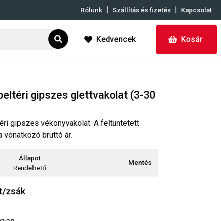
|
|
Rólunk
Szállítás és fizetés
Kapcsolat
Kedvencek
Kosár
eltéri gipszes glettvakolat (3-30
ri gipszes vékonyvakolat. A feltüntetett
 vonatkozó bruttó ár.
Állapot
Mentés
Rendelhető
t/zsák