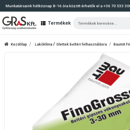
Munkatársaink hétköznap 8-16 óra között érhetők el a
+36 70 533 30
Termékek
/
Kezdőlap
Lakóklíma
Glettek beltéri felhasználásra
Baumit Fi