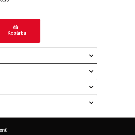
03:30
Kosárba
enü