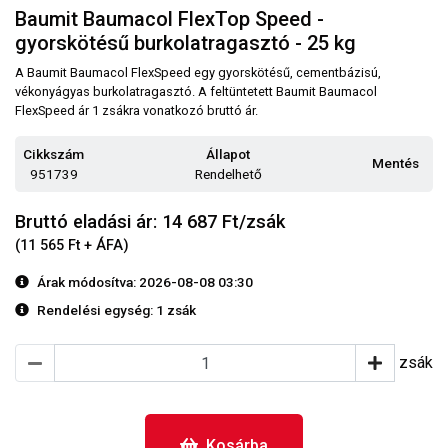
Baumit Baumacol FlexTop Speed -
gyorskötésű burkolatragasztó - 25 kg
A Baumit Baumacol FlexSpeed egy gyorskötésű, cementbázisú,
vékonyágyas burkolatragasztó. A feltüntetett Baumit Baumacol
FlexSpeed ár 1 zsákra vonatkozó bruttó ár.
Cikkszám
Állapot
Mentés
951739
Rendelhető
Bruttó eladási ár: 14 687
Ft/zsák
(11 565 Ft + ÁFA)
Árak módosítva: 2026-08-08 03:30
Rendelési egység:
1 zsák
zsák
Kosárba