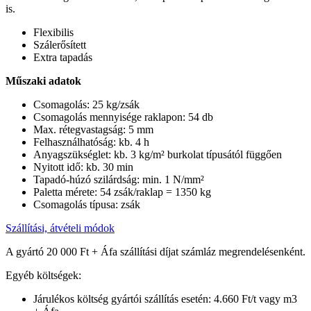
is.
Flexibilis
Szálerősített
Extra tapadás
Műszaki adatok
Csomagolás: 25 kg/zsák
Csomagolás mennyisége raklapon: 54 db
Max. rétegvastagság: 5 mm
Felhasználhatóság: kb. 4 h
Anyagszükséglet: kb. 3 kg/m² burkolat típusától függően
Nyitott idő: kb. 30 min
Tapadó-húzó szilárdság: min. 1 N/mm²
Paletta mérete: 54 zsák/raklap = 1350 kg
Csomagolás típusa: zsák
Szállítási, átvételi módok
A gyártó 20 000 Ft + Áfa szállítási díjat számláz megrendelésenként.
Egyéb költségek:
Járulékos költség gyártói szállítás esetén: 4.660 Ft/t vagy m3