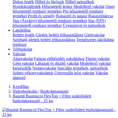
Dekor festék
Dűbel és fúrószár
Dűbel tartozékok
Homlokzatfesték
Hőszigetelő lemez
Modellező vakolat
Open
hőszigetelő rendszer termékei
Pro hőszigetelő rendszer
termékei
Profil és szegély
Ragasztó és tapasz
Ragasztótárcsa
Star (Ásványi) hőszigetelő rendszer termékei
Star (EPS)
hőszigetelő rendszer termékei
Üvegszövet és tartozékok
Lakóklíma
Beltéri festék
Glettek beltéri felhasználásra
Glettvakolat
Szórható glettek beltéri felhasználásra
Természetes lakóklíma
rendszer
Térburkolat
Vakolat
Alapvakolat
Falazat előkészítés vakoláshoz
Finom vakolat
Gépi vakolat
Lábazati és díszítő vakolat
Modellező vakolat
kiegészítők
Nemesvakolat
Speciális termékek, tartozékok
Színes vékonyvakolatok
Univerzális kézi vakolat
Vakolat
alapozó
Kezdőlap
Hidegburkolás
/
Burkolatragasztó
Baumit Baumacol FlexTop + Fibre szálerősített
burkolatragasztó - 25 kg