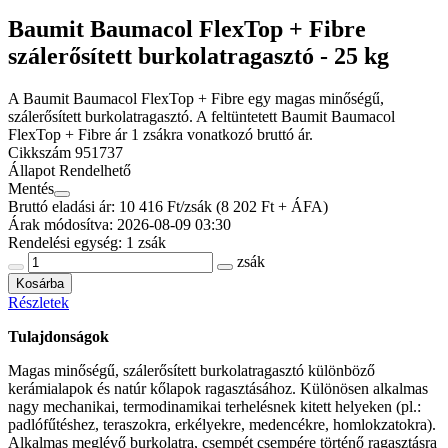
Baumit Baumacol FlexTop + Fibre
szálerősített burkolatragasztó - 25 kg
A Baumit Baumacol FlexTop + Fibre egy magas minőségű,
szálerősített burkolatragasztó. A feltüntetett Baumit Baumacol
FlexTop + Fibre ár 1 zsákra vonatkozó bruttó ár.
Cikkszám
951737
Állapot
Rendelhető
Mentés
Bruttó eladási ár: 10 416
Ft/zsák
(8 202 Ft + ÁFA)
Árak módosítva: 2026-08-09 03:30
Rendelési egység:
1 zsák
zsák
Kosárba
Részletek
Tulajdonságok
Magas minőségű, szálerősített burkolatragasztó különböző
kerámialapok és natúr kőlapok ragasztásához. Különösen alkalmas
nagy mechanikai, termodinamikai terhelésnek kitett helyeken (pl.:
padlófűtéshez, teraszokra, erkélyekre, medencékre, homlokzatokra).
Alkalmas meglévő burkolatra, csempét csempére történő ragasztásra