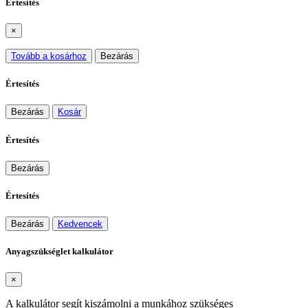
Értesítés
×
Tovább a kosárhoz
Bezárás
Értesítés
Bezárás
Kosár
Értesítés
Bezárás
Értesítés
Bezárás
Kedvencek
Anyagszükséglet kalkulátor
×
A kalkulátor segít kiszámolni a munkához szükséges