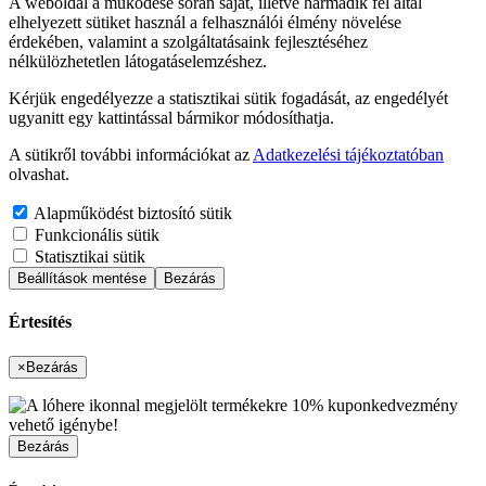
A weboldal a működése során saját, illetve harmadik fél által
elhelyezett sütiket használ a felhasználói élmény növelése
érdekében, valamint a szolgáltatásaink fejlesztéséhez
nélkülözhetetlen látogatáselemzéshez.
Kérjük engedélyezze a statisztikai sütik fogadását, az engedélyét
ugyanitt egy kattintással bármikor módosíthatja.
A sütikről további információkat az
Adatkezelési tájékoztatóban
olvashat.
Alapműködést biztosító sütik
Funkcionális sütik
Statisztikai sütik
Beállítások mentése
Bezárás
Értesítés
×
Bezárás
Bezárás