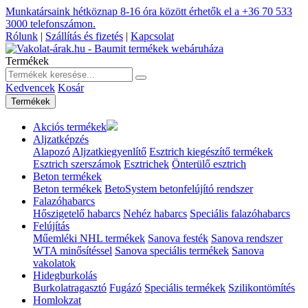
Munkatársaink hétköznap 8-16 óra között érhetők el a
+36 70 533
3000
telefonszámon.
Rólunk
|
Szállítás és fizetés
|
Kapcsolat
Termékek
Kedvencek
Kosár
Termékek
Akciós termékek
Aljzatképzés
Alapozó
Aljzatkiegyenlítő
Esztrich kiegészítő termékek
Esztrich szerszámok
Esztrichek
Önterülő esztrich
Beton termékek
Beton termékek
BetoSystem betonfelújító rendszer
Falazóhabarcs
Hőszigetelő habarcs
Nehéz habarcs
Speciális falazóhabarcs
Felújítás
Műemléki NHL termékek
Sanova festék
Sanova rendszer
WTA minősítéssel
Sanova speciális termékek
Sanova
vakolatok
Hidegburkolás
Burkolatragasztó
Fugázó
Speciális termékek
Szilikontömítés
Homlokzat