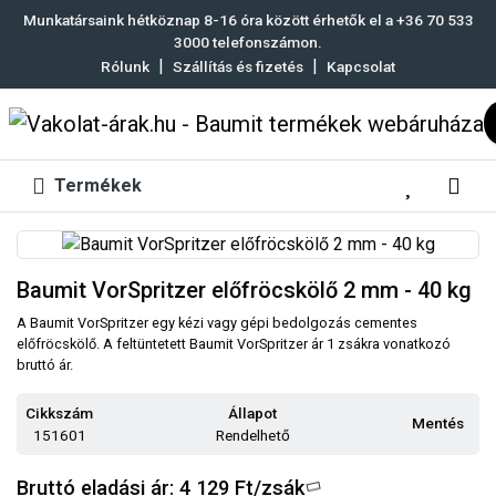
Munkatársaink hétköznap 8-16 óra között érhetők el a
+36 70 533
3000
telefonszámon.
|
|
Rólunk
Szállítás és fizetés
Kapcsolat
Termékek
Baumit VorSpritzer előfröcskölő 2 mm - 40 kg
A Baumit VorSpritzer egy kézi vagy gépi bedolgozás cementes
előfröcskölő. A feltüntetett Baumit VorSpritzer ár 1 zsákra vonatkozó
bruttó ár.
Cikkszám
Állapot
Mentés
151601
Rendelhető
Bruttó eladási ár: 4 129
Ft/zsák