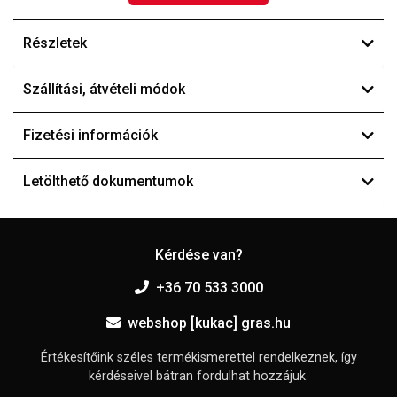
Részletek
Szállítási, átvételi módok
Fizetési információk
Letölthető dokumentumok
Kérdése van?
+36 70 533 3000
webshop [kukac] gras.hu
Értékesítőink széles termékismerettel rendelkeznek, így
kérdéseivel bátran fordulhat hozzájuk.