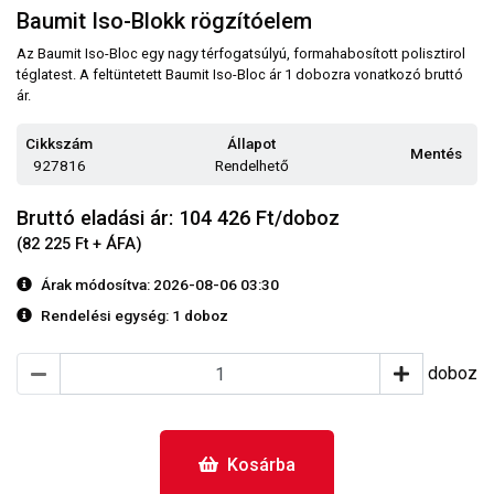
Baumit Iso-Blokk rögzítóelem
Az Baumit Iso-Bloc egy nagy térfogatsúlyú, formahabosított polisztirol
téglatest. A feltüntetett Baumit Iso-Bloc ár 1 dobozra vonatkozó bruttó
ár.
Cikkszám
Állapot
Mentés
927816
Rendelhető
Bruttó eladási ár: 104 426
Ft/doboz
(82 225 Ft + ÁFA)
Árak módosítva: 2026-08-06 03:30
Rendelési egység:
1 doboz
doboz
Kosárba